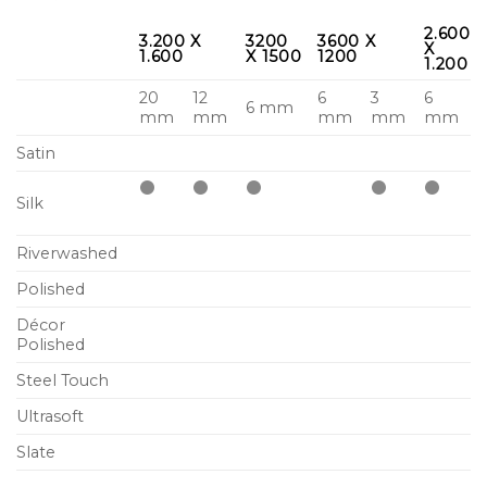
2.600
3.200 X
3200
3600 X
X
1.600
X 1500
1200
1.200
20
12
6
3
6
6 mm
mm
mm
mm
mm
mm
Satin
Silk
Riverwashed
Polished
Décor
Polished
Steel Touch
Ultrasoft
Slate