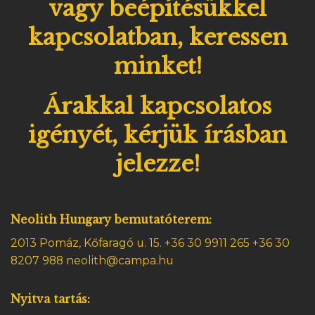
vagy beépítésükkel
kapcsolatban, keressen
minket!
Árakkal kapcsolatos
igényét, kérjük írásban
jelezze!
Neolith Hungary bemutatóterem:
2013 Pomáz, Kőfaragó u. 15.
+36 30 9911 265 +36 30
8207 988 neolith@campa.hu
Nyitva tartás: