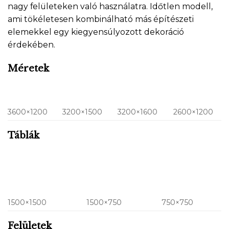
nagy felületeken való használatra. Időtlen modell,
ami tökéletesen kombinálható más építészeti
elemekkel egy kiegyensúlyozott dekoráció
érdekében.
Méretek
3600×1200
3200×1500
3200×1600
2600×1200
Táblák
1500×1500
1500×750
750×750
Felületek