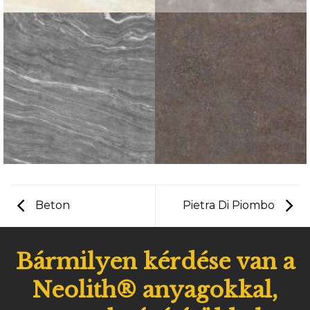
Beton
Pietra Di Piombo
Bármilyen kérdése van a
Neolith® anyagokkal,