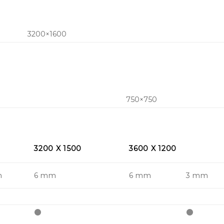
3200×1600
750×750
3200 X 1500
3600 X 1200
m
6 mm
6 mm
3 mm