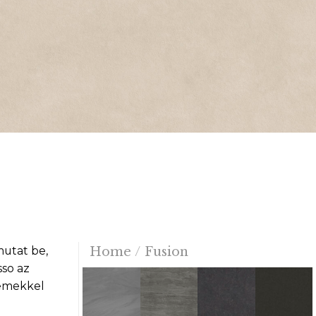
mutat be,
Home
/
Fusion
sso az
lemekkel