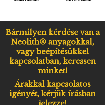
Bármilyen kérdése van a
Neolith® anyagokkal,
vagy beépítésükkel
kapcsolatban, keressen
minket!
Árakkal kapcsolatos
igényét, kérjük írásban
jelezze!