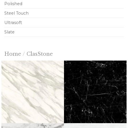
Polished
Steel Touch
Ultrasoft
Slate
Home
/
ClasStone