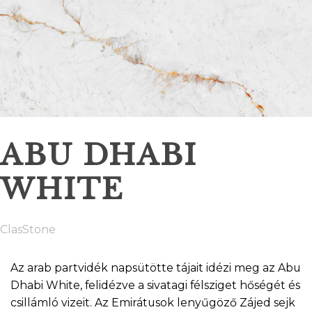
ABU DHABI
WHITE
ClasStone
Az arab partvidék napsütötte tájait idézi meg az Abu
Dhabi White, felidézve a sivatagi félsziget hőségét és
csillámló vizeit. Az Emirátusok lenyűgöző Zájed sejk