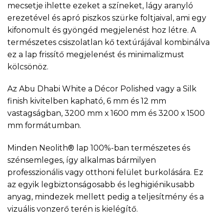
mecsetje ihlette ezeket a színeket, lágy aranyló
erezetével és apró piszkos szürke foltjaival, ami egy
kifonomult és gyöngéd megjelenést hoz létre. A
természetes csiszolatlan kő textúrájával kombinálva
ez a lap frissítő megjelenést és minimalizmust
kölcsönöz.
Az Abu Dhabi White a Décor Polished vagy a Silk
finish kivitelben kapható, 6 mm és 12 mm
vastagságban, 3200 mm x 1600 mm és 3200 x 1500
mm formátumban.
Minden Neolith® lap 100%-ban természetes és
szénsemleges, így alkalmas bármilyen
professzionális vagy otthoni felület burkolására. Ez
az egyik legbiztonságosabb és leghigiénikusabb
anyag, mindezek mellett pedig a teljesítmény és a
vizuális vonzerő terén is kielégítő.