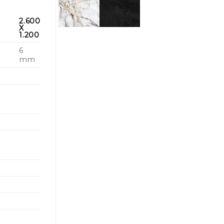
2.600
X
1.200
6
mm