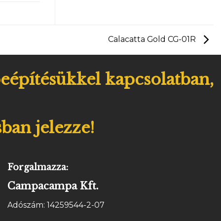
Calacatta Gold CG-01R
eépítésükkel kapcsolatban,
ban jelezze!
Forgalmazza:
Campacampa Kft.
Adószám: 14259544-2-07