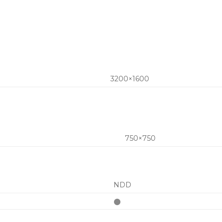
3200×1600
750×750
NDD