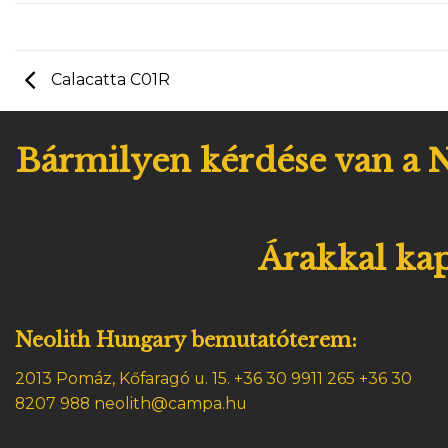
Calacatta C01R
Bármilyen kérdése van a N
Árakkal kap
Neolith Hungary bemutatóterem:
2013 Pomáz, Kőfaragó u. 15.
+36 30 9911 265 +36 30
8207 988 neolith@campa.hu