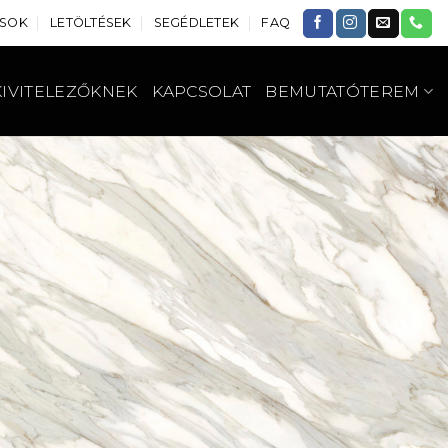
USOK
LETÖLTÉSEK
SEGÉDLETEK
FAQ
KIVITELEZŐKNEK
KAPCSOLAT
BEMUTATÓTEREM