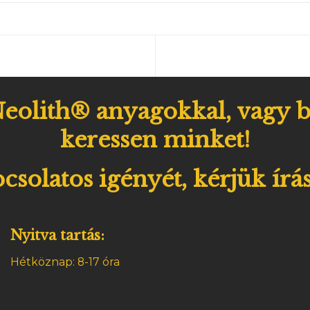
eolith® anyagokkal, vagy b
keressen minket!
csolatos igényét, kérjük írás
Nyitva tartás:
Hétköznap: 8-17 óra