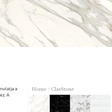
mutatja a
Home
/
ClasStone
ez. A