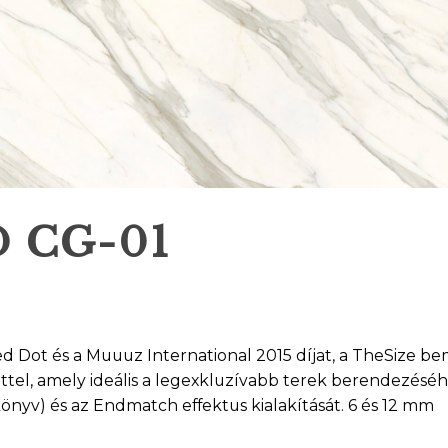
 CG-01
d Dot és a Muuuz International 2015 díjat, a TheSize be
ettel, amely ideális a legexkluzívabb terek berendezéséh
könyv) és az Endmatch effektus kialakítását. 6 és 12 mm