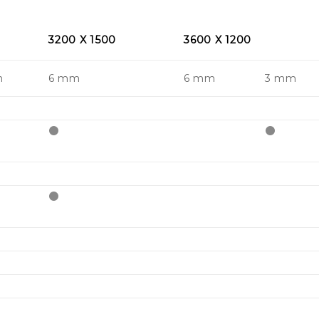
3200 X 1500
3600 X 1200
m
6 mm
6 mm
3 mm