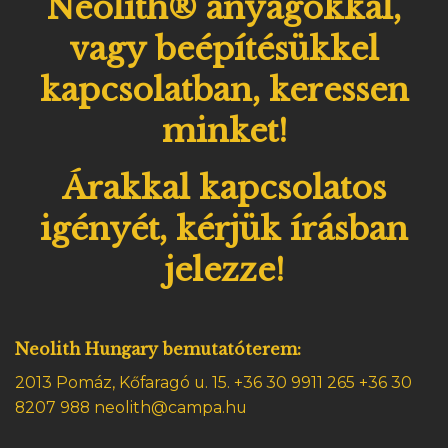
Neolith® anyagokkal,
vagy beépítésükkel
kapcsolatban, keressen
minket!
Árakkal kapcsolatos
igényét, kérjük írásban
jelezze!
Neolith Hungary bemutatóterem:
2013 Pomáz, Kőfaragó u. 15.
+36 30 9911 265 +36 30
8207 988 neolith@campa.hu