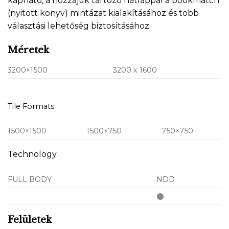
kapható, a hozzájuk tartozó hátlappal a bookmatch
(nyitott könyv) mintázat kialakításához és több
választási lehetőség biztosításához.
Méretek
3200×1500
3200 x 1600
Tile Formats
1500×1500
1500×750
750×750
Technology
FULL BODY
NDD
Felületek