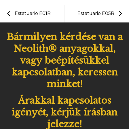
Estatuario E01R
Estatuario E05R
Bármilyen kérdése van a
Neolith® anyagokkal,
vagy beépítésükkel
kapcsolatban, keressen
minket!
Árakkal kapcsolatos
igényét, kérjük írásban
jelezze!